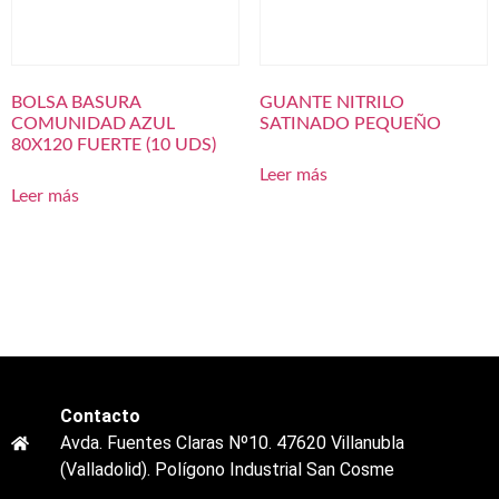
BOLSA BASURA
GUANTE NITRILO
COMUNIDAD AZUL
SATINADO PEQUEÑO
80X120 FUERTE (10 UDS)
Leer más
Leer más
Contacto
Avda. Fuentes Claras Nº10. 47620 Villanubla
(Valladolid). Polígono Industrial San Cosme